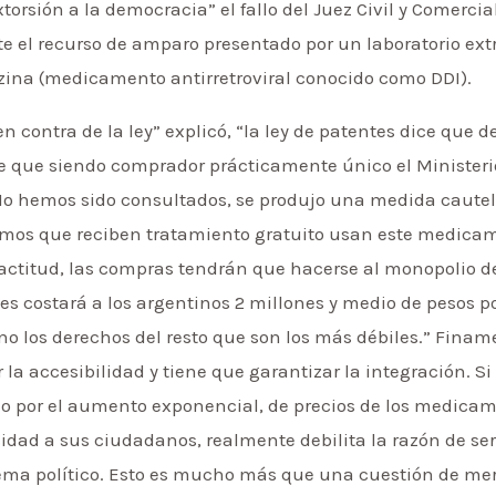
torsión a la democracia” el fallo del Juez Civil y Comerci
e el recurso de amparo presentado por un laboratorio extr
zina (medicamento antirretroviral conocido como DDI).
n contra de la ley” explicó, “la ley de patentes dice que 
te que siendo comprador prácticamente único el Ministerio
 No hemos sido consultados, se produjo una medida caute
rmos que reciben tratamiento gratuito usan este medicam
ta actitud, las compras tendrán que hacerse al monopolio 
les costará a los argentinos 2 millones y medio de pesos 
 no los derechos del resto que son los más débiles.” Fina
la accesibilidad y tiene que garantizar la integración. S
ino por el aumento exponencial, de precios de los medic
idad a sus ciudadanos, realmente debilita la razón de ser
ema político. Esto es mucho más que una cuestión de mer