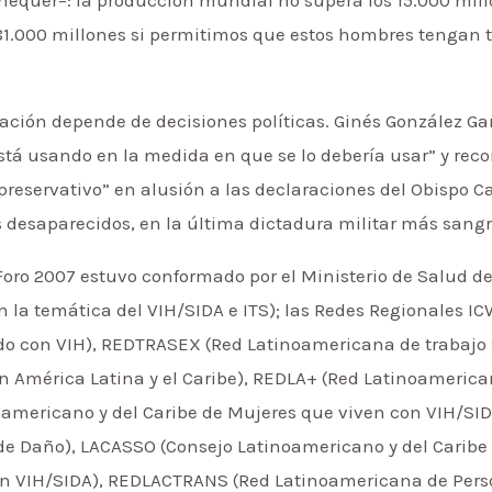
 81.000 millones si permitimos que estos hombres tengan t
uación depende de decisiones políticas. Ginés González Ga
stá usando en la medida en que se lo debería usar” y re
 preservativo” en alusión a las declaraciones del Obispo 
s desaparecidos, en la última dictadura militar más sangri
Foro 2007 estuvo conformado por el Ministerio de Salud de
n la temática del VIH/SIDA e ITS); las Redes Regionales 
do con VIH), REDTRASEX (Red Latinoamericana de trabajo 
en América Latina y el Caribe), REDLA+ (Red Latinoameric
americano y del Caribe de Mujeres que viven con VIH/SI
e Daño), LACASSO (Consejo Latinoamericano y del Caribe
n VIH/SIDA), REDLACTRANS (Red Latinoamericana de Perso