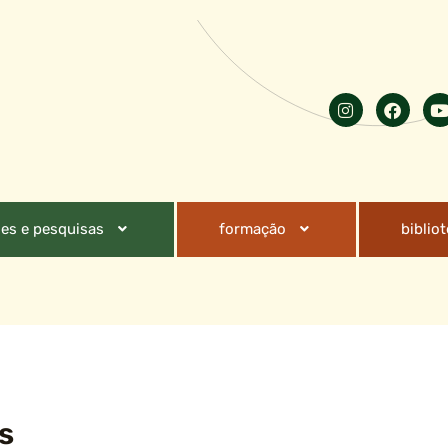
es e pesquisas
formação
biblio
s