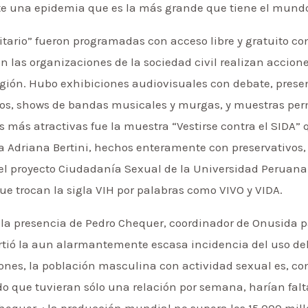
e una epidemia que es la más grande que tiene el mund
itario” fueron programadas con acceso libre y gratuito c
 las organizaciones de la sociedad civil realizan accione
egión. Hubo exhibiciones audiovisuales con debate, presen
os, shows de bandas musicales y murgas, y muestras per
s más atractivas fue la muestra “Vestirse contra el SIDA” 
ña Adriana Bertini, hechos enteramente con preservativos,
el proyecto Ciudadanía Sexual de la Universidad Peruana 
ue trocan la sigla VIH por palabras como VIVO y VIDA.
n la presencia de Pedro Chequer, coordinador de Onusida pa
tió la aun alarmantemente escasa incidencia del uso del
nes, la población masculina con actividad sexual es, co
 que tuvieran sólo una relación por semana, harían falt
hequer–: la producción mundial no supera los 15.000 millon