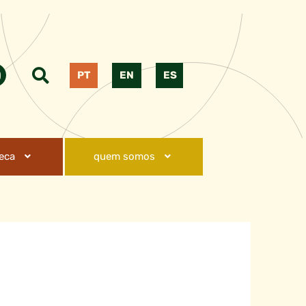
PT
EN
ES
teca
quem somos