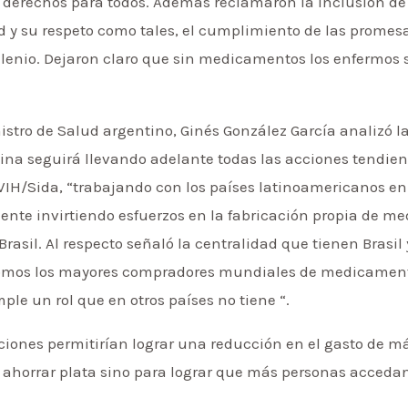
e derechos para todos. Además reclamaron la inclusión de 
lud y su respeto como tales, el cumplimiento de las prome
Milenio. Dejaron claro que sin medicamentos los enfermos
istro de Salud argentino, Ginés González García analizó la
na seguirá llevando adelante todas las acciones tendiente
 VIH/Sida, “trabajando con los países latinoamericanos en
ente invirtiendo esfuerzos en la fabricación propia de m
rasil. Al respecto señaló la centralidad que tienen Bras
omos los mayores compradores mundiales de medicamento
ple un rol que en otros países no tiene “.
ciones permitirían lograr una reducción en el gasto de má
ra ahorrar plata sino para lograr que más personas acceda