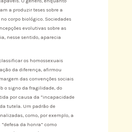
scapáveis. O gênero, enquanto
iam a produzir teses sobre a
no corpo biológico. Sociedades
oncepções evolutivas sobre as
a, nesse sentido, aparecia
classificar os homossexuais
ação da diferença, afirmou
à margem das convenções sociais
 o signo da fragilidade, do
metida por causa da “incapacidade
 da tutela. Um padrão de
onalizadas, como, por exemplo, a
da “defesa da honra” como