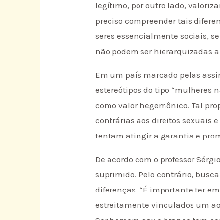
legítimo, por outro lado, valori
preciso compreender tais difere
seres essencialmente sociais, se
não podem ser hierarquizadas a 
Em um país marcado pelas assime
estereótipos do tipo “mulheres 
como valor hegemônico. Tal prop
contrárias aos direitos sexuais
tentam atingir a garantia e prom
De acordo com o professor Sérgi
suprimido. Pelo contrário, busca
diferenças. “É importante ter e
estreitamente vinculados um ao 
Ser homem gay e branco tem con