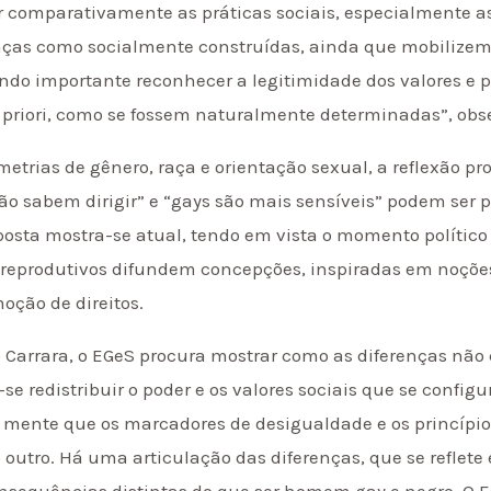
zar comparativamente as práticas sociais, especialmente a
nças como socialmente construídas, ainda que mobilizem 
ndo importante reconhecer a legitimidade dos valores e pr
priori, como se fossem naturalmente determinadas”, obse
trias de gênero, raça e orientação sexual, a reflexão p
não sabem dirigir” e “gays são mais sensíveis” podem ser
osta mostra-se atual, tendo em vista o momento político 
 e reprodutivos difundem concepções, inspiradas em noções
oção de direitos.
o Carrara, o EGeS procura mostrar como as diferenças não 
-se redistribuir o poder e os valores sociais que se conf
m mente que os marcadores de desigualdade e os princípio
outro. Há uma articulação das diferenças, que se reflet
sequências distintas do que ser homem gay e negro. O E