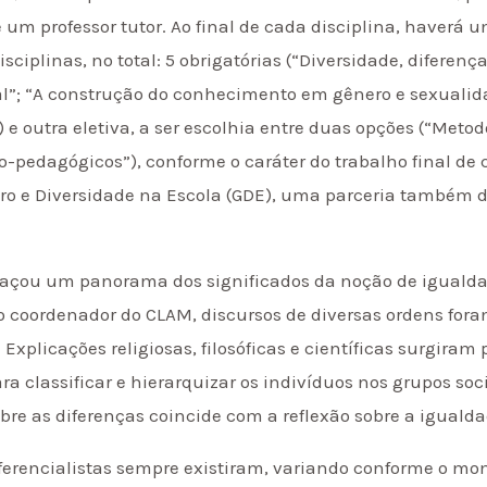
um professor tutor. Ao final de cada disciplina, haverá u
ciplinas, no total: 5 obrigatórias (“Diversidade, diferenç
l”; “A construção do conhecimento em gênero e sexualidad
) e outra eletiva, a ser escolhia entre duas opções (“Meto
o-pedagógicos”), conforme o caráter do trabalho final de 
ero e Diversidade na Escola (GDE), uma parceria também
traçou um panorama dos significados da noção de igualda
o coordenador do CLAM, discursos de diversas ordens fora
xplicações religiosas, filosóficas e científicas surgiram
a classificar e hierarquizar os indivíduos nos grupos soci
obre as diferenças coincide com a reflexão sobre a igualda
diferencialistas sempre existiram, variando conforme o m