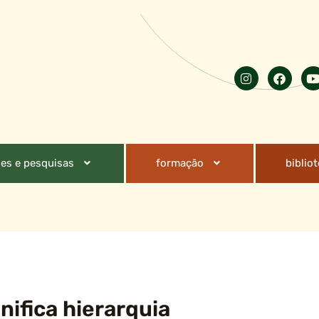
es e pesquisas
formação
biblio
nifica hierarquia