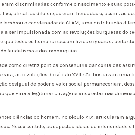
s eram discriminadas conforme o nascimento e suas posse
e fixo, afinal, as diferenças eram herdadas e, assim, as 
me lembrou o coordenador do CLAM, uma distribuição difer
iria a ser impulsionada com as revoluções burguesas do sé
e que todos os homens nascem livres e iguais e, portanto
 do feudalismo e das monarquias.
de como diretriz política conseguiria dar conta das ass
Carrara, as revoluções do século XVII não buscavam uma 
uição desigual de poder e valor social permaneceriam, des
ção que viria a legitimar clivagens ancoradas nas dimens
centes ciências do homem, no século XIX, articularam ar
ticas. Nesse sentido, as supostas ideias de inferioridade 