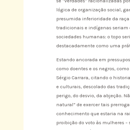
se “verdades” racionalizadas po
lógica de organização social, ga
presumida inferioridade da raç
tradicionais e indígenas seriam
sociedades humanas: o topo seri
destacadamente como uma prátic
Estando ancorada em pressuposto
como doentes e os negros, como 
Sérgio Carrara, citando o histo
e culturais, descolado das trad
perigo, do desvio, da abjeção. N
natural” de exercer tais prerrog
conhecimento que estaria na rai
proibição do voto às mulheres – 