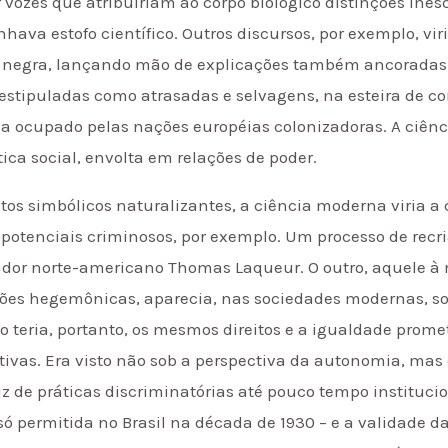
r vozes que atribuiriam ao corpo biológico distinções ine
nhava estofo científico. Outros discursos, por exemplo, vir
a negra, lançando mão de explicações também ancoradas 
 estipuladas como atrasadas e selvagens, na esteira de c
a ocupado pelas nações européias colonizadoras. A ciênci
a social, envolta em relações de poder.
s simbólicos naturalizantes, a ciência moderna viria a 
potenciais criminosos, por exemplo. Um processo de recri
riador norte-americano Thomas Laqueur. O outro, aquele 
ições hegemônicas, aparecia, nas sociedades modernas, sob
ão teria, portanto, os mesmos direitos e a igualdade pro
ativas. Era visto não sob a perspectiva da autonomia, mas
z de práticas discriminatórias até pouco tempo instituci
só permitida no Brasil na década de 1930 – e a validade 