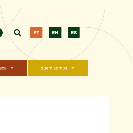
PT
EN
ES
teca
quem somos