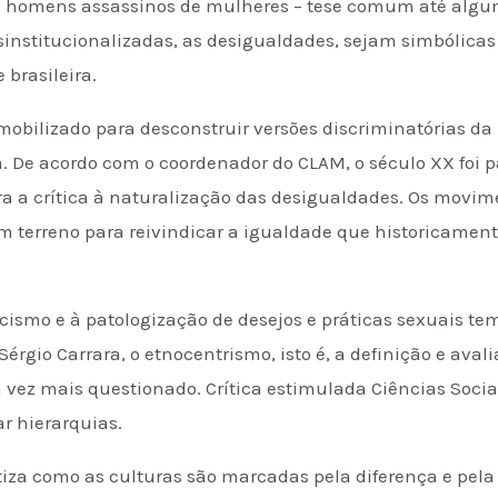
e homens assassinos de mulheres – tese comum até alg
institucionalizadas, as desigualdades, sejam simbólicas
 brasileira.
obilizado para desconstruir versões discriminatórias da r
a. De acordo com o coordenador do CLAM, o século XX foi 
a a crítica à naturalização das desigualdades. Os movime
m terreno para reivindicar a igualdade que historicamente
racismo e à patologização de desejos e práticas sexuais t
érgio Carrara, o etnocentrismo, isto é, a definição e aval
da vez mais questionado. Crítica estimulada Ciências Soc
ar hierarquias.
atiza como as culturas são marcadas pela diferença e pela