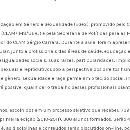
lização em Gênero e Sexualidade (EGeS), promovido pelo
(CLAM/IMS/UERJ) e pela Secretaria de Políticas para as M
or do CLAM Sérgio Carrara. Durante a aula, foram apres
icular, junto a profissionais das áreas de saúde, educaçã
sigualdades sociais, suas raízes, particularidades, impli
s sexuais e reprodutivos sob a perspectiva dos direitos h
gênero, sexualidade e raça permeiam o tecido social, in
á possível qualificar o trabalho desses profissionais dia
unos, escolhidos em um processo seletivo que recebeu 739 
primeira edição (2010-2011), 306 alunos formados. Serão 
é, as disciplinas e conteúdos serão discutidos on-line, 