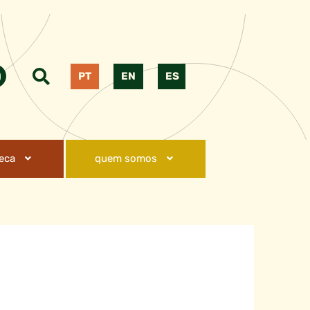
PT
EN
ES
teca
quem somos