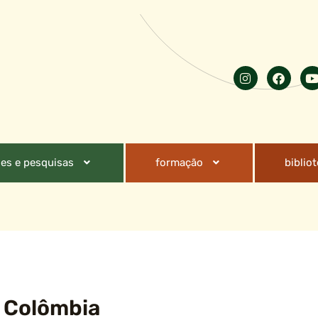
es e pesquisas
formação
biblio
a Colômbia