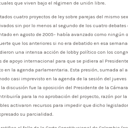
uales que viven bajo el régimen de unión libre.
tados cuatro proyectos de ley sobre parejas del mismo se
vados sin por lo menos al segundo de los cuatro debates q
entado en agosto de 2005– había avanzado como ningún ot
rte que los anteriores si no era debatido en esa semana.
eron una intensa acción de lobby político con los congre
s de apoyo internacional para que se pidiera al President
cto en la agenda parlamentaria. Esta presión, sumada al 
modo casi imprevisto en la agenda de la sesión del jueves 
 la discusión fue la oposición del Presidente de la Cámara
ribuiría para la no aprobación del proyecto, razón por l
bles activaron recursos para impedir que dicho legislado
xpresado su parcialidad.
 ratifica el fallo de la Corte Constitucional de Colombia 