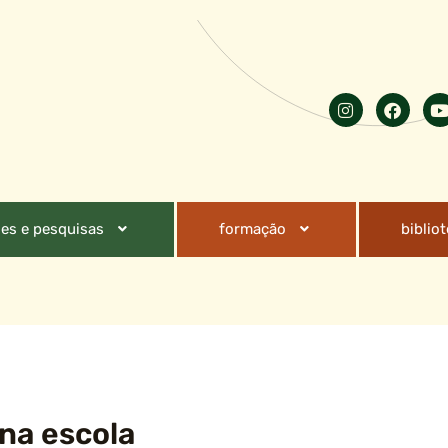
es e pesquisas
formação
biblio
na escola