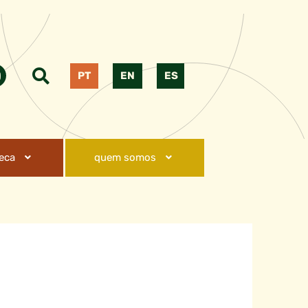
PT
EN
ES
teca
quem somos