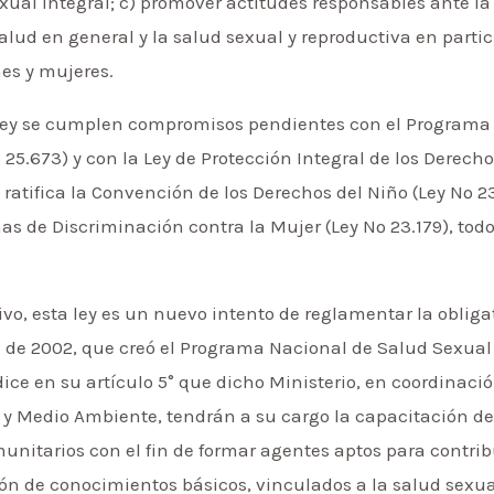
ual integral; c) promover actitudes responsables ante la 
lud en general y la salud sexual y reproductiva en partic
nes y mujeres.
ley se cumplen compromisos pendientes con el Programa 
25.673) y con la Ley de Protección Integral de los Derecho
e ratifica la Convención de los Derechos del Niño (Ley Nº 
mas de Discriminación contra la Mujer (Ley Nº 23.179), to
vo, esta ley es un nuevo intento de reglamentar la oblig
73 de 2002, que creó el Programa Nacional de Salud Sexual
dice en su artículo 5° que dicho Ministerio, en coordinació
l y Medio Ambiente, tendrán a su cargo la capacitación d
nitarios con el fin de formar agentes aptos para contribu
ón de conocimientos básicos, vinculados a la salud sexua