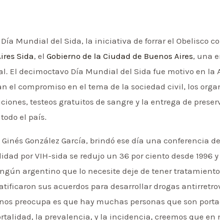
l Día Mundial del Sida, la iniciativa de forrar el Obelisco 
ires Sida
, el
Gobierno de la Ciudad de Buenos Aires
, una 
al. El decimoctavo Día Mundial del Sida fue motivo en la 
can el compromiso en el tema de la sociedad civil, los org
iones, testeos gratuitos de sangre y la entrega de preserv
todo el país.
, Ginés González García, brindó ese día una conferencia 
lidad por VIH-sida se redujo un 36 por ciento desde 1996 
ún argentino que lo necesite deje de tener tratamiento”
atificaron sus acuerdos para desarrollar drogas antirretro
 nos preocupa es que hay muchas personas que son portado
talidad, la prevalencia, y la incidencia, creemos que en 