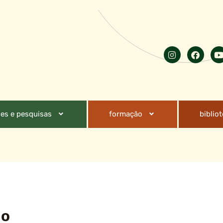
es e pesquisas
formação
biblio
do