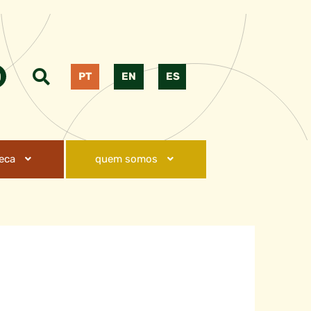
PT
EN
ES
teca
quem somos