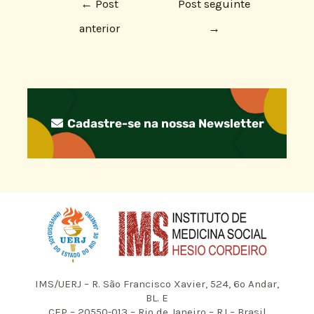
←
Post
Post seguinte
anterior
→
Cadastre-se na nossa Newsletter
IMS/UERJ – R. São Francisco Xavier, 524, 6º Andar,
BL. E
CEP – 20550-013 – Rio de Janeiro – RJ – Brasil