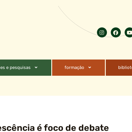
es e pesquisas
formação
biblio
escência é foco de debate