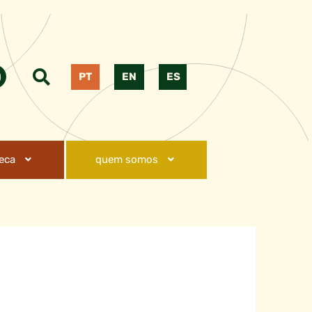
PT
EN
ES
teca
quem somos