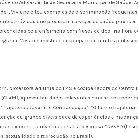
de do Adolescente da Secretaria Municipal de Saúde. Ao
de”, Viviane citou exemplos de discriminação freqüentes 
centes grávidas que procuram serviços de saúde públicos
eendidas pela enfermeira com frases do tipo “Na hora de 
gundo Viviane, mostra o despreparo de muitos profissio
orn, professora adjunta do IMS e coordenadora do Centr
 (CLAM), apresentou dados relevantes para se entender m
 “Trajetórias Juvenis e Contracepção”. “O termo trajetória
atenção da grande diversidade de experiências e mudan
, que coordena, a nível nacional, a pesquisa GRAVAD (Pes
s, sexualidade e reprodução no Brasil).