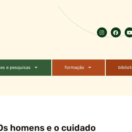
es e pesquisas
formação
biblio
Os homens e o cuidado