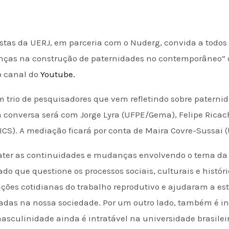
stas da UERJ, em parceria com o Nuderg, convida a todos 
ças na construção de paternidades no contemporâneo” q
lo canal do
Youtube.
um trio de pesquisadores que vem refletindo sobre paterni
 conversa será com Jorge Lyra (UFPE/Gema), Felipe Rica
ICS). A mediação ficará por conta de Maira Covre-Sussai 
ater as continuidades e mudanças envolvendo o tema da
o que questione os processos sociais, culturais e histó
ções cotidianas do trabalho reprodutivo e ajudaram a es
adas na nossa sociedade. Por um outro lado, também é in
masculinidade ainda é intratável na universidade brasil