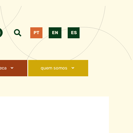
PT
EN
ES
teca
quem somos