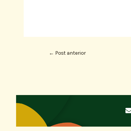
←
Post anterior