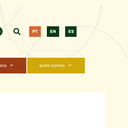
PT
EN
ES
teca
quem somos