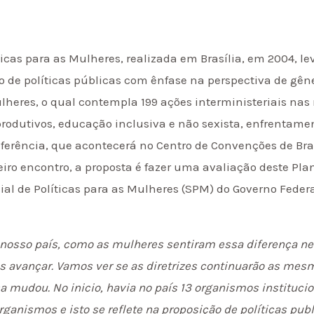
ticas para as Mulheres, realizada em Brasília, em 2004, lev
o de políticas públicas com ênfase na perspectiva de gêner
lheres, o qual contempla 199 ações interministeriais nas
eprodutivos, educação inclusiva e não sexista, enfrentame
nferência, que acontecerá no Centro de Convenções de Brasí
eiro encontro, a proposta é fazer uma avaliação deste Pla
ial de Políticas para as Mulheres (SPM) do Governo Fede
osso país, como as mulheres sentiram essa diferença nes
s avançar. Vamos ver se as diretrizes continuarão as mes
a mudou. No inicio, havia no país 13 organismos institucio
anismos e isto se reflete na proposição de políticas pub