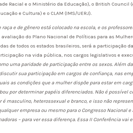
de Racial e o Ministério da Educação), o British Council
ucação e Cultura) e o CLAM (IMS/UERJ).
 raça e de gênero está colocado na escola, e os professor
a avaliação do Plano Nacional de Políticas para as Mulhere
das de todos os estados brasileiros, será a participação 
articipação na vida pública, nos cargos legislativos e exec
como uma paridade de participação entre os sexos. Além d
iscutir sua participação em cargos de confiança, nas empr
quais as condições que a mulher dispõe para estar em carg
bou por determinar papéis diferenciados. Não é possível 
 é masculino, heterossexual e branco, e isso não represen
qualquer empresa ou mesmo para o Congresso Nacional e a
doras – para ver essa diferença. Essa II Conferência vai e