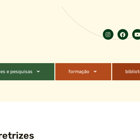
es e pesquisas
formação
biblio
retrizes