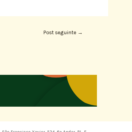
Post seguinte
→
 São Francisco Xavier, 524, 6º Andar, BL. E