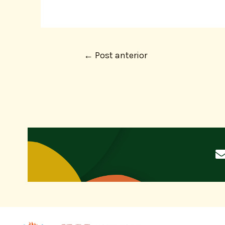
←
Post anterior