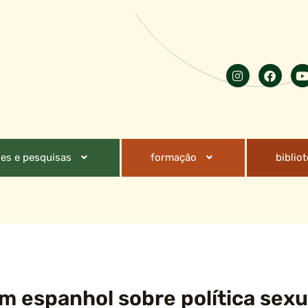
es e pesquisas
formação
biblio
m espanhol sobre política sexu