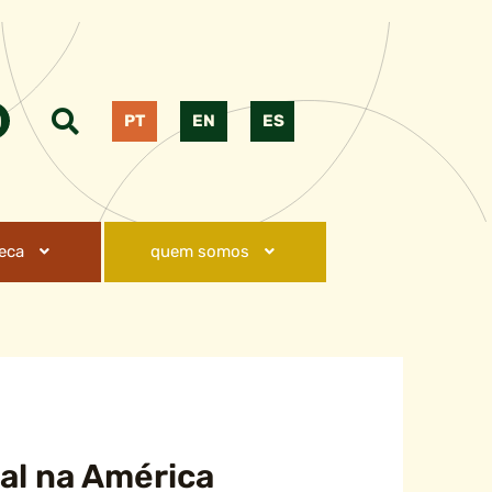
PT
EN
ES
teca
quem somos
al na América