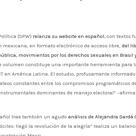
Política (SPW)
relanza su website en español
, con textos 
n mexicana, en formato electrónico de acceso libre,
del li
pública, movimientos por los derechos sexuales en Brasil 
te volumen constituye una importante herramienta para l
 en América Latina. El estudio, profusamente informado 
ateos constantes entre los compromisos programáticos de 
 instrumentales dominantes de manejo electoral” –afirma
pañol trae también un agudo
análisis de Alejandra Sardá
óciles: llegó la revolución de la alegría” realiza un balan
inistración Macri.