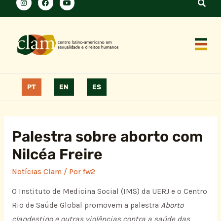
PT
EN
ES
Palestra sobre aborto com
Nilcéa Freire
Notícias Clam
/ Por
fw2
O Instituto de Medicina Social (IMS) da UERJ e o Centro
Rio de Saúde Global promovem a palestra
Aborto
clandestino e outras violências contra a saúde das