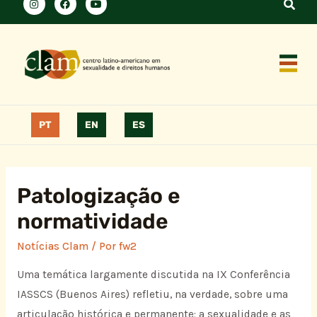
PT
EN
ES
Patologização e
normatividade
Notícias Clam
/ Por
fw2
Uma temática largamente discutida na IX Conferência
IASSCS (Buenos Aires) refletiu, na verdade, sobre uma
articulação histórica e permanente: a sexualidade e as