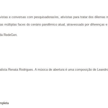
vistas e conversas com pesquisadoras/es, ativistas para tratar dos dilemas
a as múltiplas faces do cenário pandêmico atual, atravessado por diferenças 
 da RedeGen.
nalista Renata Rodrigues. A música de abertura é uma composição de Leandr
mpleta