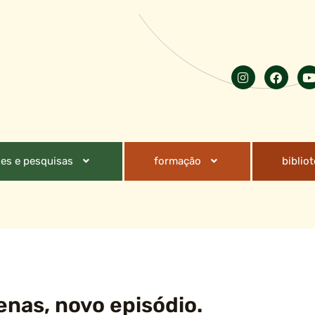
es e pesquisas
formação
biblio
nas, novo episódio.