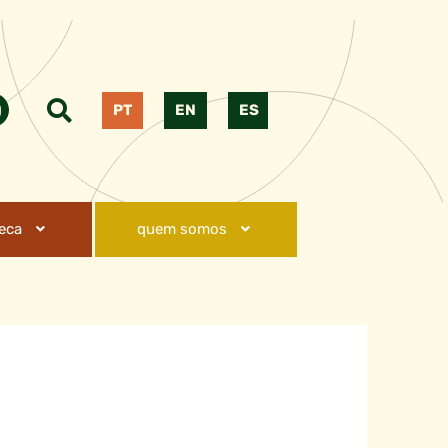
PT
EN
ES
teca
quem somos