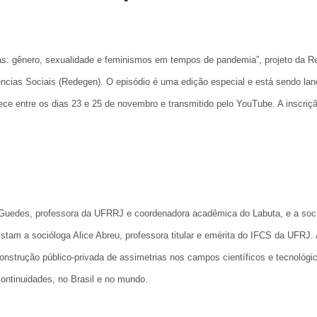
nas: gênero, sexualidade e feminismos em tempos de pandemia”, projeto da 
ncias Sociais (Redegen). O episódio é uma edição especial e está sendo l
ce entre os dias 23 e 25 de novembro e transmitido pelo YouTube. A inscrição
Guedes, professora da UFRRJ e coordenadora acadêmica do Labuta, e a soci
stam a socióloga Alice Abreu, professora titular e emérita do IFCS da UFRJ.
a construção público-privada de assimetrias nos campos científicos e tecnol
ntinuidades, no Brasil e no mundo.