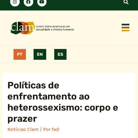
PT
EN
ES
Políticas de
enfrentamento ao
heterossexismo: corpo e
prazer
Notícias Clam
/ Por
fw2