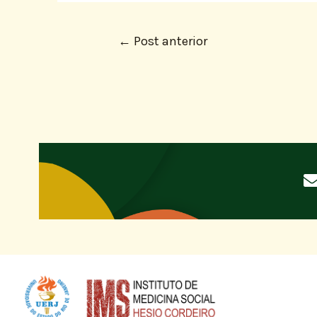
←
Post anterior