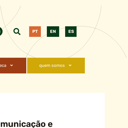
PT
EN
ES
teca
quem somos
comunicação e