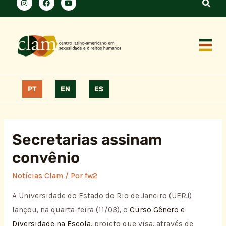
PT
EN
ES
Secretarias assinam
convênio
Notícias Clam
/ Por
fw2
A Universidade do Estado do Rio de Janeiro (UERJ)
lançou, na quarta-feira (11/03), o
Curso Gênero e
Diversidade na Escola
, projeto que visa, através de