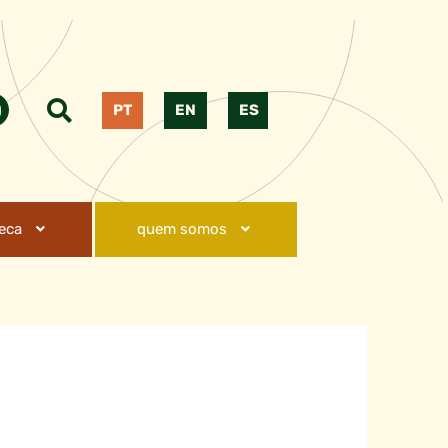
PT
EN
ES
teca
quem somos