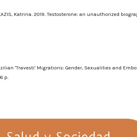
IS, Katrina. 2019. Testosterone: an unauthorized biogr
zilian 'Travesti' Migrations: Gender, Sexualities and Emb
6 p.