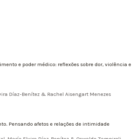
mento e poder médico: reflexões sobre dor, violência e
Elvira Díaz-Benítez & Rachel Aisengart Menezes
to. Pensando afetos e relações de intimidade
l, María Elvira Díaz-Benítez & Oswaldo Zampiroli