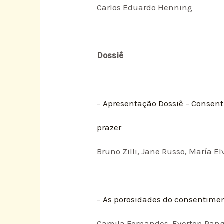
Carlos Eduardo Henning
Dossiê
–
Apresentação Dossiê – Consenti
prazer
Bruno Zilli, Jane Russo, María 
–
As porosidades do consentimen
Camila Fernandes, Everton Range