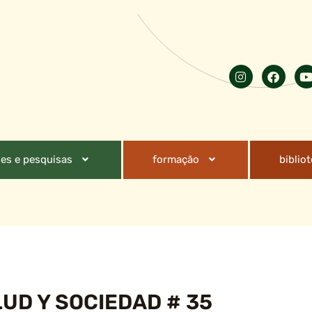
es e pesquisas
formação
biblio
UD Y SOCIEDAD # 35