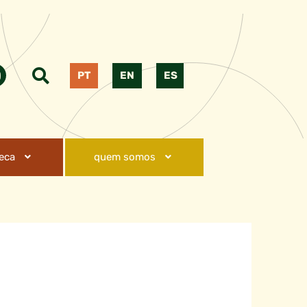
PT
EN
ES
teca
quem somos