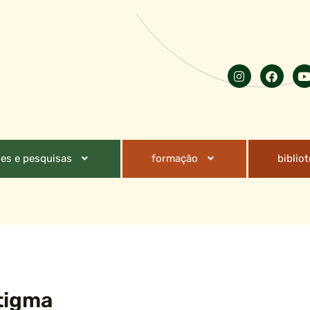
es e pesquisas
formação
biblio
tigma