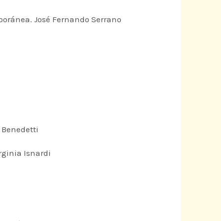
poránea. José Fernando Serrano
s Benedetti
rginia Isnardi