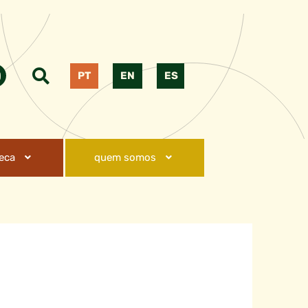
PT
EN
ES
teca
quem somos