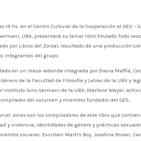
s 19 hs. en el Centro Cultural de la Cooperación el GES – 
ermani, UBA, presentará su tercer libro titulado Todo sexo
do por Libros del Zorzal, resultado de una producción col
os integrantes del grupo.
ntado en un mesa redonda integrada por Diana Maffía, Codi
 Género de la Facultad de Filosofía y Letras de la UBA y l
del Instituto Gino Germani de la UBA; Marlene Wayar, activi
 compilador del volumen y miembro fundador del GES.
aniel Jones son los compiladores de este libro que contie
dad y violencia; Identidades de género y prácticas sexual
ientos sociales. Escriben Martín Boy, Josefina Brown, Carl