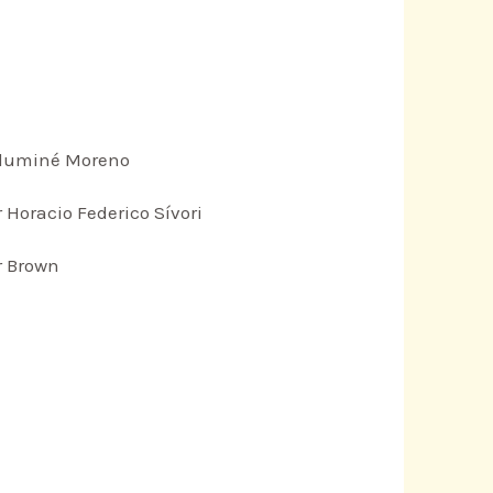
r Aluminé Moreno
r Horacio Federico Sívori
r Brown