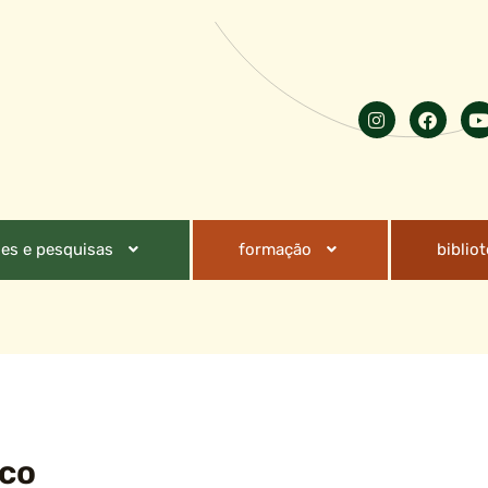
es e pesquisas
formação
biblio
ico