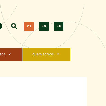
PT
EN
ES
teca
quem somos