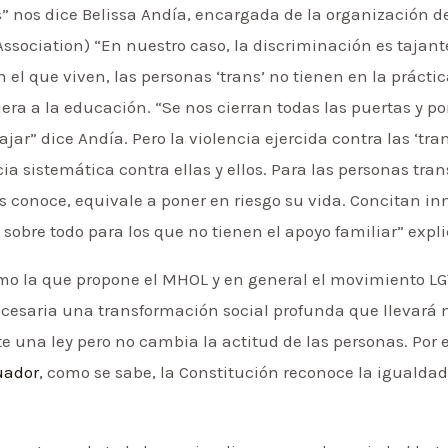
” nos dice Belissa Andía, encargada de la organización de
ssociation) “En nuestro caso, la discriminación es tajant
 el que viven, las personas ‘trans’ no tienen en la prácti
iera a la educación. “Se nos cierran todas las puertas y 
bajar” dice Andía. Pero la violencia ejercida contra las ‘tra
ia sistemática contra ellas y ellos. Para las personas tra
es conoce, equivale a poner en riesgo su vida. Concitan 
 sobre todo para los que no tienen el apoyo familiar” expli
mo la que propone el MHOL y en general el movimiento 
ecesaria una transformación social profunda que llevará
 una ley pero no cambia la actitud de las personas. Por 
uador
, como se sabe, la Constitución reconoce la igualdad