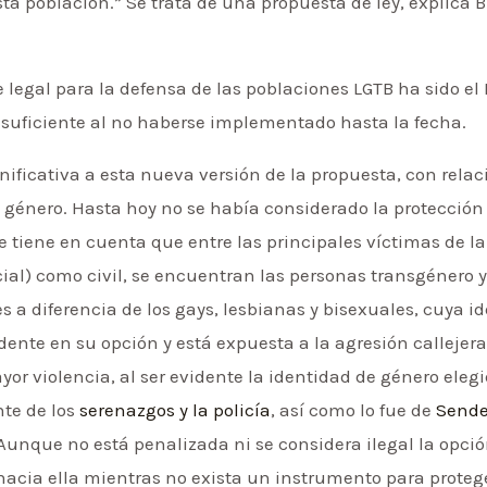
sta población.” Se trata de una propuesta de ley, explica 
te legal para la defensa de las poblaciones LGTB ha sido e
suficiente al no haberse implementado hasta la fecha.
ificativa a esta nueva versión de la propuesta, con relaci
 género. Hasta hoy no se había considerado la protección
se tiene en cuenta que entre las principales víctimas de l
licial) como civil, se encuentran las personas transgénero y
 a diferencia de los gays, lesbianas y bisexuales, cuya id
idente en su opción y está expuesta a la agresión callejer
or violencia, al ser evidente la identidad de género eleg
nte de los
serenazgos y la policía
, así como lo fue de
Sende
” Aunque no está penalizada ni se considera ilegal la opc
hacia ella mientras no exista un instrumento para protege