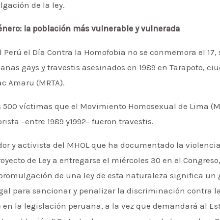
gación de la ley.
énero: la población más vulnerable y vulnerada
 el Perú el Día Contra la Homofobia no se conmemora el 17,
anas gays y travestis asesinados en 1989 en Tarapoto, ci
ac Amaru (MRTA).
las 500 víctimas que el Movimiento Homosexual de Lima (
orista –entre 1989 y1992– fueron travestis.
dor y activista del MHOL que ha documentado la violencia
royecto de Ley a entregarse el miércoles 30 en el Congreso
promulgación de una ley de esta naturaleza significa un g
al para sancionar y penalizar la discriminación contra 
e en la legislación peruana, a la vez que demandará al Est