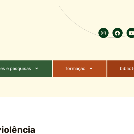
es e pesquisas
formação
biblio
violência