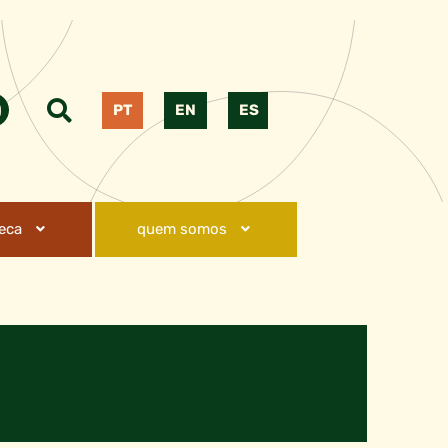
PT
EN
ES
teca
quem somos