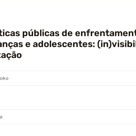
íticas públicas de enfrentament
anças e adolescentes: (in)visibi
ização
yoko
a