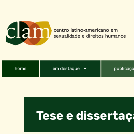
home
em destaque
publicaçõ
Tese e disserta