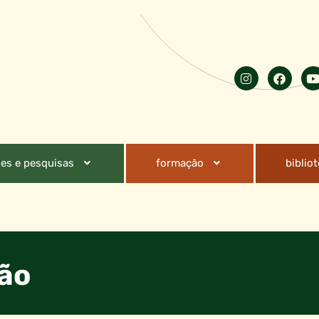
es e pesquisas
formação
biblio
ção