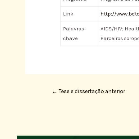
Link
http://www.bdtd
Palavras-
AIDS/HIV; Healt
chave
Parceiros soropo
←
Tese e dissertação anterior