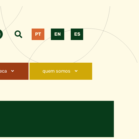
PT
EN
ES
teca
quem somos