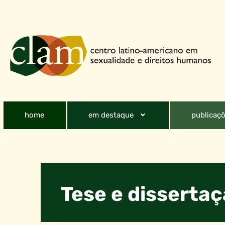
home
em destaque
publicaçõ
Tese e disserta