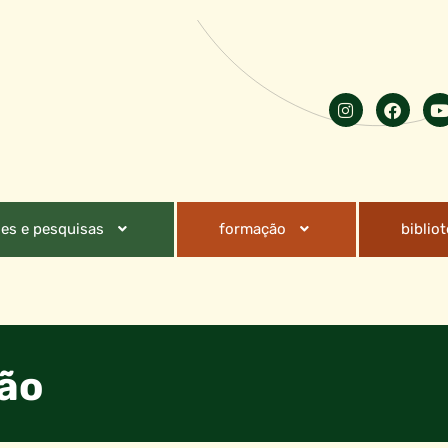
es e pesquisas
formação
biblio
ção