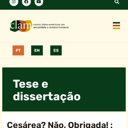
PT
EN
ES
Tese e
dissertação
Cesárea? Não, Obrigada! :