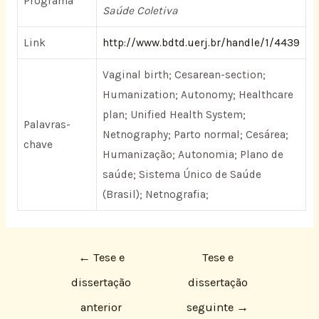
Programa
Saúde Coletiva
Link
http://www.bdtd.uerj.br/handle/1/4439
Vaginal birth; Cesarean-section;
Humanization; Autonomy; Healthcare
plan; Unified Health System;
Palavras-
Netnography; Parto normal; Cesárea;
chave
Humanização; Autonomia; Plano de
saúde; Sistema Único de Saúde
(Brasil); Netnografia;
←
Tese e
Tese e
dissertação
dissertação
anterior
seguinte
→