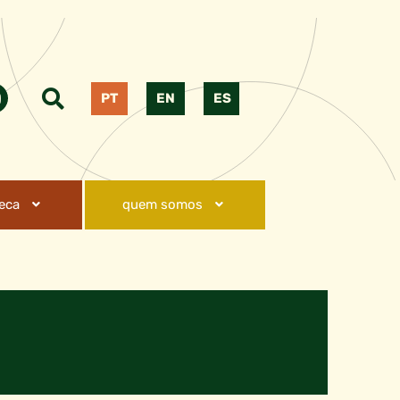
PT
EN
ES
teca
quem somos