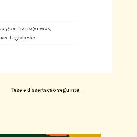
iborgue; Transgêneros;
ues; Legislação
Tese e dissertação seguinte
→