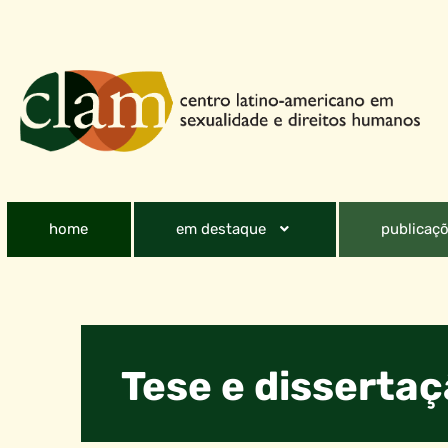
home
em destaque
publicaçõ
Tese e disserta