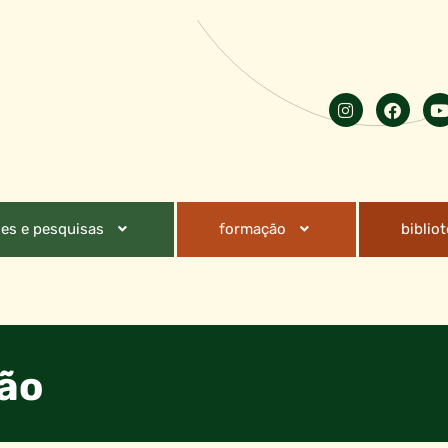
es e pesquisas
formação
biblio
ção