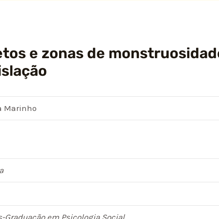
etos e zonas de monstruosidad
islação
sa Marinho
a
-Graduação em Psicologia Social