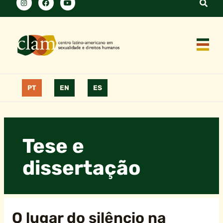
PT
EN
ES
Tese e
dissertação
O lugar do silêncio na