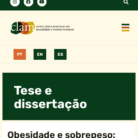
PT
EN
ES
Tese e
dissertação
Obesidade e sobrepeso: