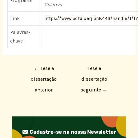
Programa
Coletiva
Link
https://www.bdtd.uerj.br:8443/handle/1/1
Palavras-
chave
←
Tese e
Tese e
dissertação
dissertação
anterior
seguinte
→
Cadastre-se na nossa Newsletter