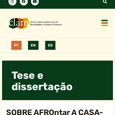
PT
EN
ES
Tese e
dissertação
SOBRE AFROntar A CASA-