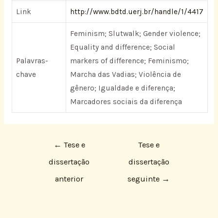
Link
http://www.bdtd.uerj.br/handle/1/4417
Feminism; Slutwalk; Gender violence;
Equality and difference; Social
Palavras-
markers of difference; Feminismo;
chave
Marcha das Vadias; Violência de
gênero; Igualdade e diferença;
Marcadores sociais da diferença
←
Tese e
Tese e
dissertação
dissertação
anterior
seguinte
→