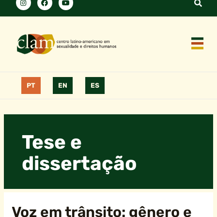
PT
EN
ES
Tese e
dissertação
Voz em trânsito: gênero e