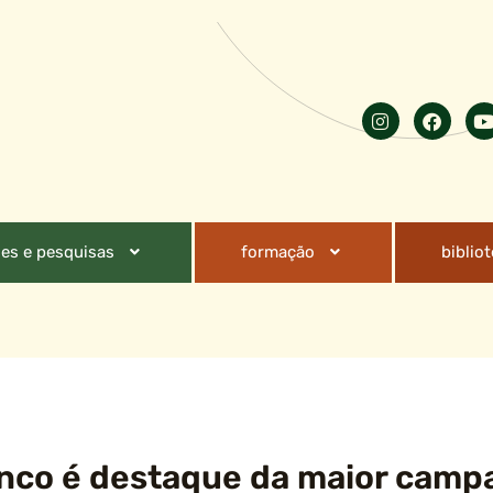
es e pesquisas
formação
biblio
anco é destaque da maior campa