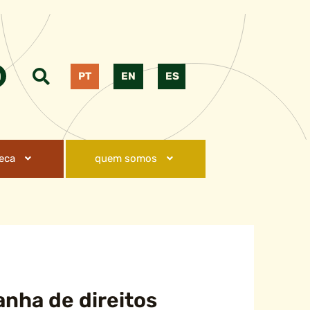
PT
EN
ES
teca
quem somos
nha de direitos