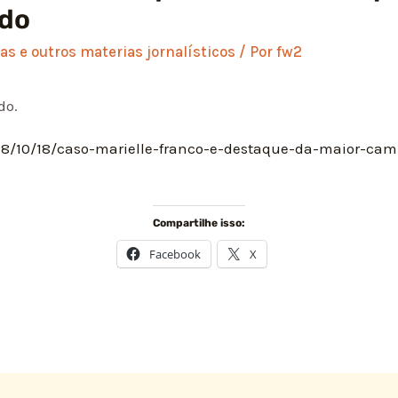
do
s e outros materias jornalísticos
/ Por
fw2
do.
018/10/18/caso-marielle-franco-e-destaque-da-maior-c
Compartilhe isso:
Facebook
X