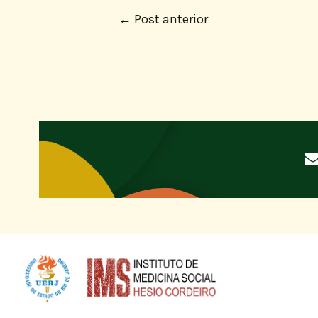
←
Post anterior