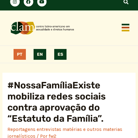
PT
EN
ES
#NossaFamíliaExiste
mobiliza redes sociais
contra aprovação do
“Estatuto da Família”.
Reportagens entrevistas matérias e outros materias
jornalísticos
/ Por
fw2