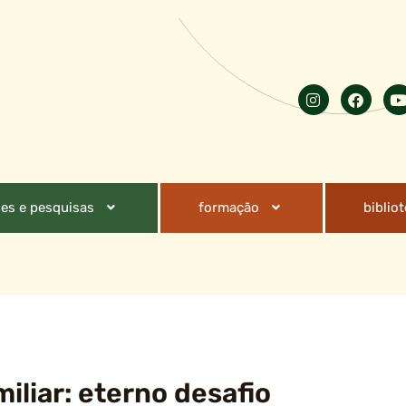
es e pesquisas
formação
biblio
iliar: eterno desafio