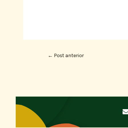
←
Post anterior