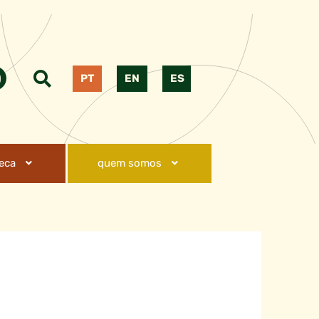
PT
EN
ES
teca
quem somos