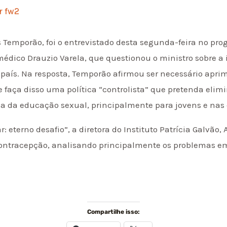
or
fw2
 Temporão, foi o entrevistado desta segunda-feira no pr
médico Drauzio Varela, que questionou o ministro sobre 
 país. Na resposta, Temporão afirmou ser necessário apri
e faça disso uma política “controlista” que pretenda elim
da educação sexual, principalmente para jovens e nas 
 eterno desafio”, a diretora do Instituto Patrícia Galvão,
contracepção, analisando principalmente os problemas em
Compartilhe isso: