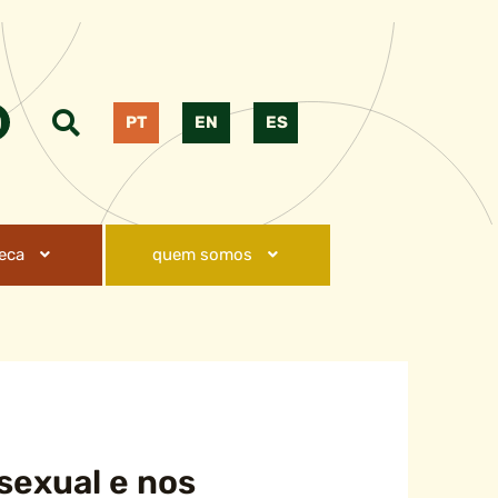
PT
EN
ES
teca
quem somos
sexual e nos