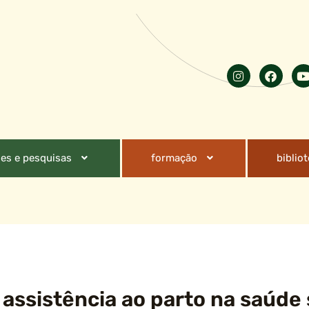
es e pesquisas
formação
biblio
assistência ao parto na saúde 