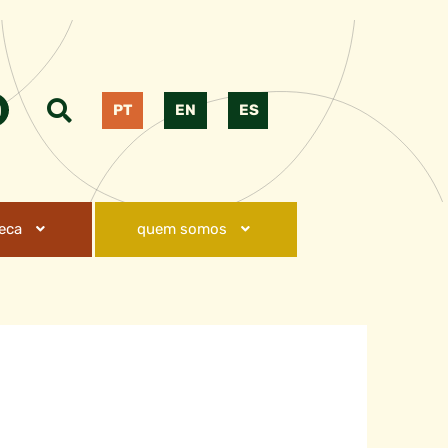
PT
EN
ES
teca
quem somos