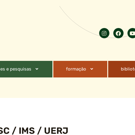
es e pesquisas
formação
biblio
SC / IMS / UERJ