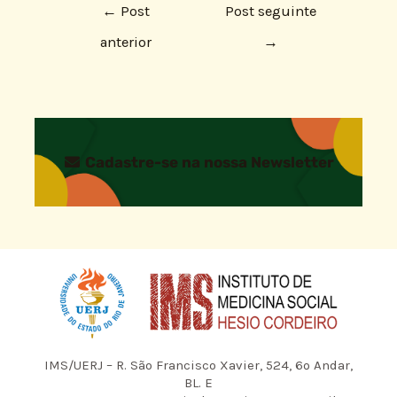
←
Post
Post seguinte
anterior
→
Cadastre-se na nossa Newsletter
IMS/UERJ – R. São Francisco Xavier, 524, 6º Andar,
BL. E