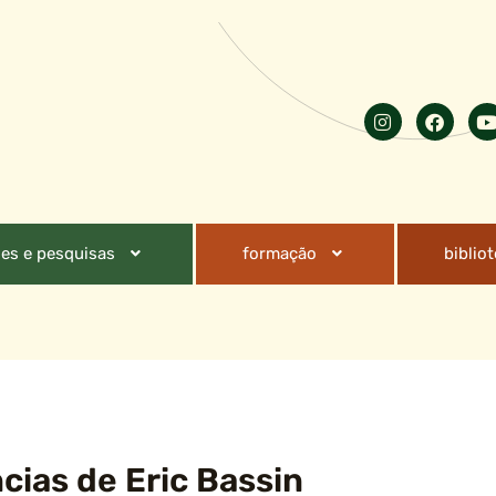
es e pesquisas
formação
biblio
cias de Eric Bassin