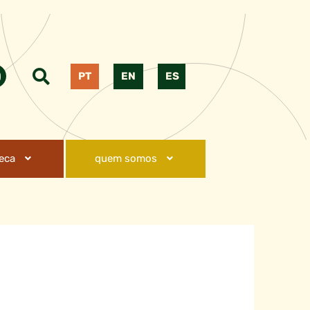
PT
EN
ES
teca
quem somos