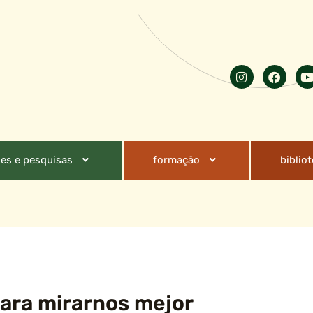
es e pesquisas
formação
biblio
Para mirarnos mejor