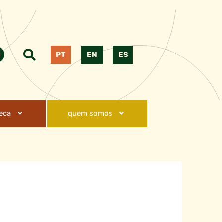
PT
EN
ES
teca
quem somos