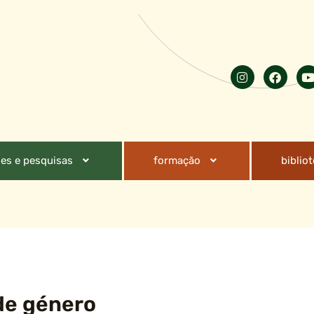
es e pesquisas
formação
biblio
de género