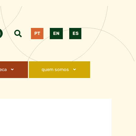
PT
EN
ES
teca
quem somos