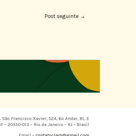
Post seguinte
→
 São Francisco Xavier, 524, 6º Andar, BL. E
P – 20550-013 – Rio de Janeiro – RJ – Brasil
Email –
contatoclam@gmail.com