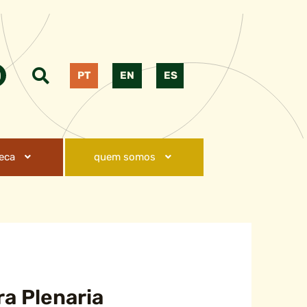
PT
EN
ES
teca
quem somos
a Plenaria