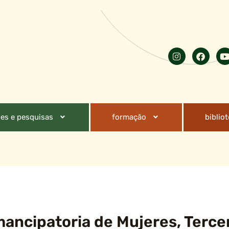
es e pesquisas
formação
biblio
ancipatoria de Mujeres, Tercer