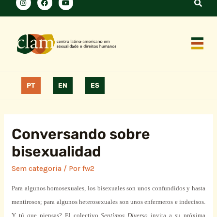
PT
EN
ES
Conversando sobre
bisexualidad
Sem categoria
/ Por
fw2
Para algunos homosexuales, los bisexuales son unos confundidos y hasta
mentirosos; para algunos heterosexuales son unos enfermeros e indecisos.
Y tú que piensas? El colectivo
Sentimos Diverso
invita a su próxima