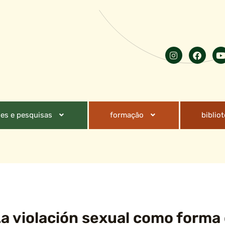
es e pesquisas
formação
biblio
a violación sexual como forma 