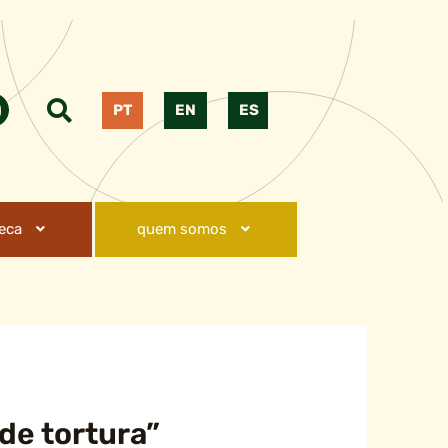
PT
EN
ES
teca
quem somos
de tortura”