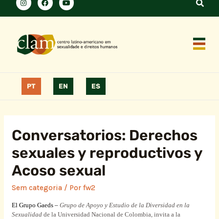
PT
EN
ES
Conversatorios: Derechos
sexuales y reproductivos y
Acoso sexual
Sem categoria
/ Por
fw2
El Grupo Gaeds
–
Grupo de Apoyo y Estudio de
la Diversidad
en
la
Sexualidad
de
la Universidad
Nacional
de Colombia, invita a la