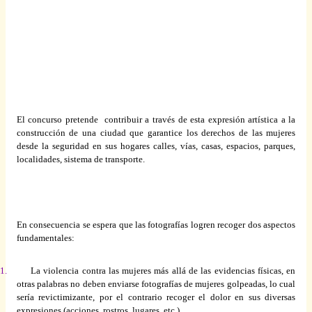
El
concurso
pretende
contribuir
a través de esta expresión
artística
a la
construcción de
una
ciudad
que
garantice los derechos de las mujeres
desde
la seguridad en sus hogares calles, vías,
casas
, espacios,
parques
,
localidades
,
sistema
de
transporte
.
En consecuencia se
espera
que
las fotografías logren recoger dos
aspectos
fundamentales
:
1.
La violencia
contra
las mujeres más allá de las evidencias
físicas
, en
otras palabras no deben enviarse fotografías de mujeres golpeadas, lo cual
sería revictimizante,
por
el contrario recoger el dolor en sus diversas
expresiones (acciones,
rostros
,
lugares
, etc.).