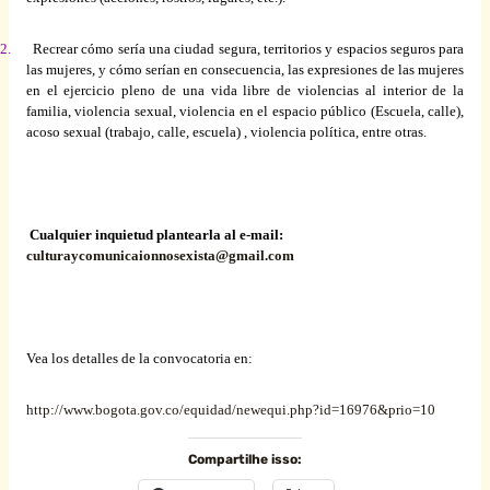
2.
Recrear
cómo sería
una
ciudad
segura
, territorios y espacios
seguros
para
las mujeres, y cómo serían en consecuencia, las expresiones de las mujeres
en el ejercicio
pleno
de
una
vida
libre de violencias al
interior
de la
familia, violencia
sexual
, violencia en el espacio
público
(Escuela, calle),
acoso
sexual
(trabajo, calle, escuela) , violencia
política
,
entre
otras.
Cualquier inquietud plantearla al
e-mail
:
culturaycomunicaionnosexista@gmail.com
Vea los detalles de la convocatoria en:
http://www.bogota.gov.co/equidad/newequi.php?id=16976&prio=10
Compartilhe isso: