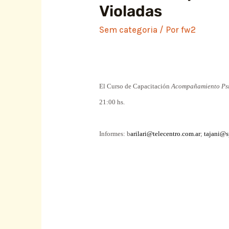
Violadas
Sem categoria
/ Por
fw2
El Curso de Capacitación
Acompañamiento Psi
21:00 hs.
Informes: b
arilari@telecentro.com.ar
;
tajani@s