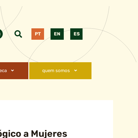
PT
EN
ES
teca
quem somos
ógico a Mujeres