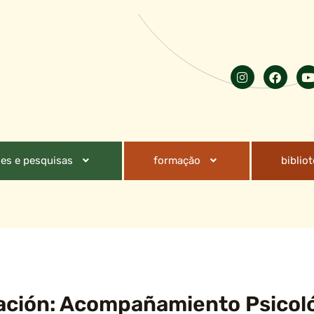
es e pesquisas
formação
biblio
ación: Acompañamiento Psicol