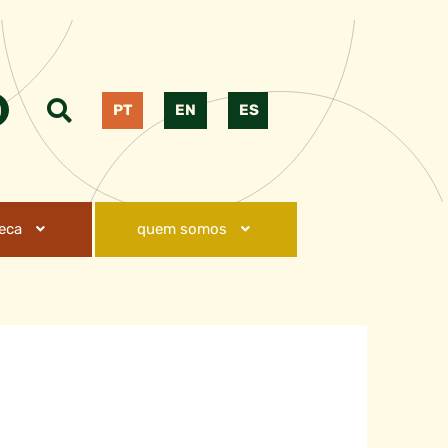
PT
EN
ES
teca
quem somos