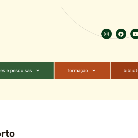
es e pesquisas
formação
biblio
orto