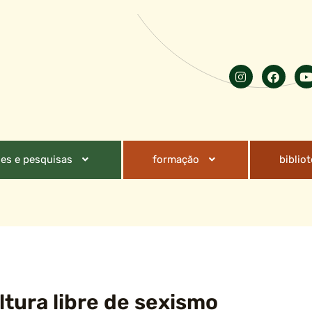
es e pesquisas
formação
biblio
ltura libre de sexismo