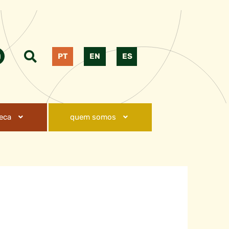
PT
EN
ES
teca
quem somos