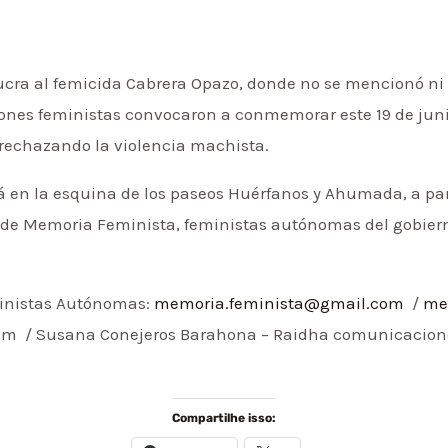
ucra al femicida Cabrera Opazo, donde no se mencionó ni 
ones feministas convocaron a conmemorar este 19 de junio, 
, rechazando la violencia machista.
rá en la esquina de los paseos Huérfanos y Ahumada, a part
de Memoria Feminista, feministas autónomas del gobierno,
ministas Autónomas:
memoria.feminista@gmail.com
/
me
om / Susana Conejeros Barahona – Raidha comunicacione
Compartilhe isso: