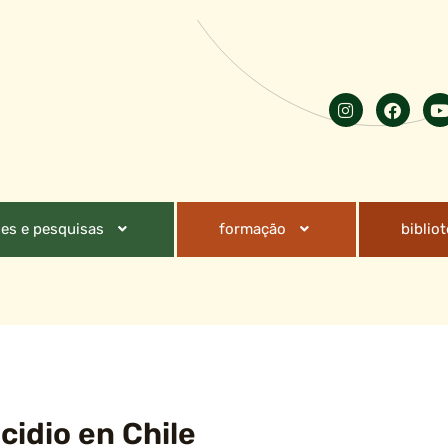
es e pesquisas
formação
biblio
cidio en Chile