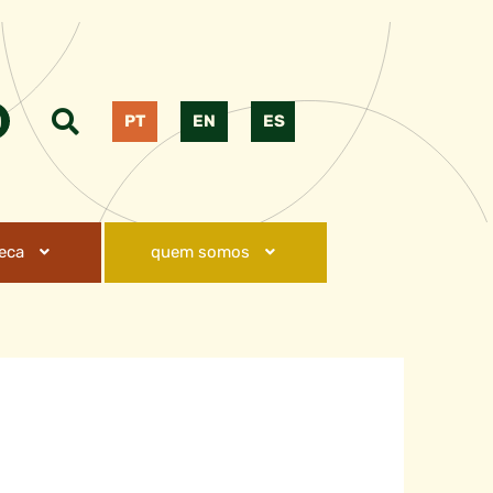
PT
EN
ES
teca
quem somos