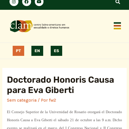
PT
EN
ES
Doctorado Honoris Causa
para Eva Giberti
Sem categoria
/ Por
fw2
El Consejo
Superior
de
la Universidad
de Rosario otorgará el Doctorado
Honoris
Causa
a Eva Giberti el
sábado
21 de octubre a las 9 a.m. Dicho
evento
se realizará en el
marco
del I Congreso
Nacional
y II Congreso