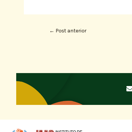
←
Post anterior