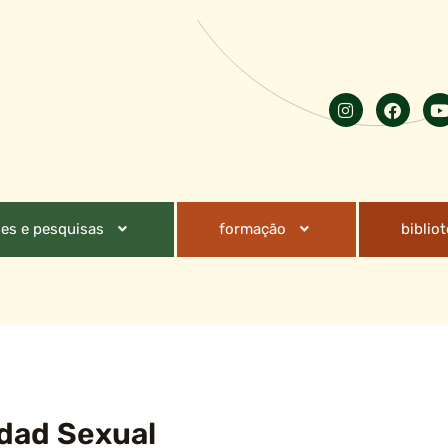
es e pesquisas
formação
biblio
idad Sexual