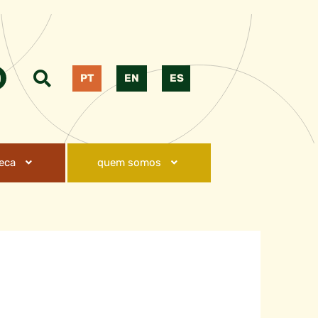
PT
EN
ES
teca
quem somos