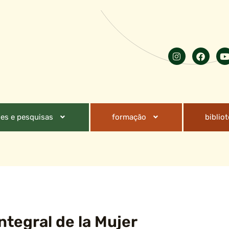
es e pesquisas
formação
biblio
ntegral de la Mujer