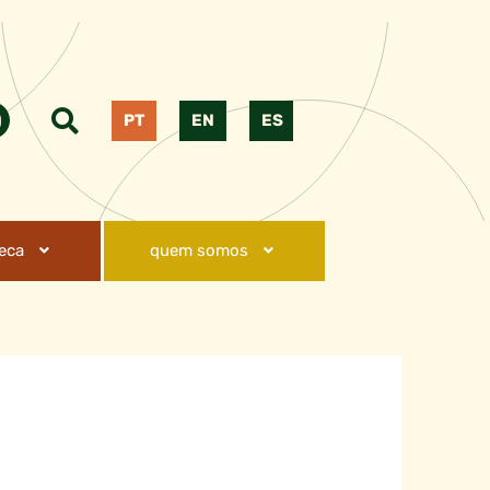
PT
EN
ES
teca
quem somos